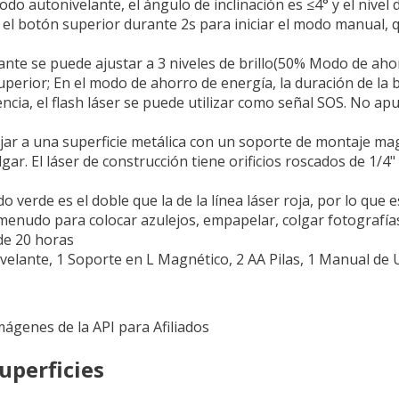
o autonivelante, el ángulo de inclinación es ≤4° y el nivel d
 botón superior durante 2s para iniciar el modo manual, qu
elante se puede ajustar a 3 niveles de brillo(50% Modo de a
erior; En el modo de ahorro de energía, la duración de la ba
ncia, el flash láser se puede utilizar como señal SOS. No ap
 fijar a una superficie metálica con un soporte de montaje ma
ar. El láser de construcción tiene orificios roscados de 1/4" 
o verde es el doble que la de la línea láser roja, por lo que 
a menudo para colocar azulejos, empapelar, colgar fotografías,
de 20 horas
velante, 1 Soporte en L Magnético, 2 AA Pilas, 1 Manual de 
Imágenes de la API para Afiliados
uperficies