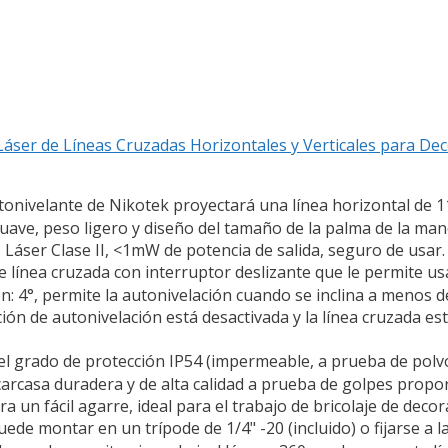
Láser de Líneas Cruzadas Horizontales y Verticales para De
tonivelante de Nikotek proyectará una línea horizontal de 11
ave, peso ligero y diseño del tamaño de la palma de la mano
a. Láser Clase II, <1mW de potencia de salida, seguro de usar.
ínea cruzada con interruptor deslizante que le permite us
 4°, permite la autonivelación cuando se inclina a menos de 
ción de autonivelación está desactivada y la línea cruzada e
el grado de protección IP54 (impermeable, a prueba de polv
a carcasa duradera y de alta calidad a prueba de golpes propo
a un fácil agarre, ideal para el trabajo de bricolaje de deco
e montar en un trípode de 1/4" -20 (incluido) o fijarse a la