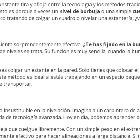
onstante tira y afloja entre la tecnología y los métodos trad
 Esto es porque a veces un
nivel de burbuja
o una simple
cu
co tratando de colgar un cuadro o nivelar una estantería, ¿
mienta sorprendentemente efectiva.
¿Te has fijado en la bu
 niveles se trata. Su función es muy sencilla: cuando la bur
s colgar un estante en la pared. Solo tienes que colocar el n
Este método es ideal si estás trabajando en un espacio peque
de transportar.
o insustituible en la nivelación. Imagina a un carpintero de
yuda de tecnología avanzada. Hoy en día, podemos aprender 
 deja que cuelgue libremente. Con un simple peso en el extre
nte efectivo para hacer alineaciones a larga distancia. Si n