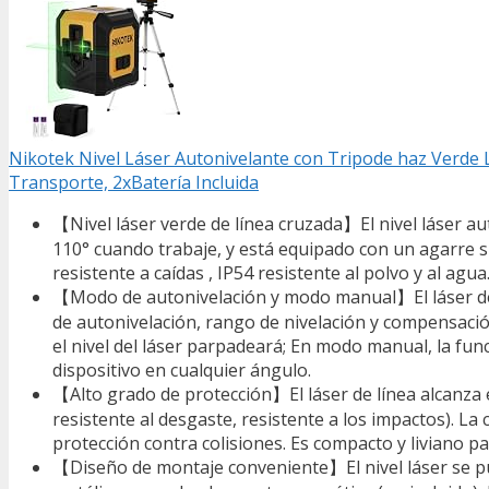
Nikotek Nivel Láser Autonivelante con Tripode haz Verde 
Transporte, 2xBatería Incluida
【Nivel láser verde de línea cruzada】El nivel láser au
110° cuando trabaje, y está equipado con un agarre su
resistente a caídas , IP54 resistente al polvo y al agu
【Modo de autonivelación y modo manual】El láser de l
de autonivelación, rango de nivelación y compensación:
el nivel del láser parpadeará; En modo manual, la fun
dispositivo en cualquier ángulo.
【Alto grado de protección】El láser de línea alcanza 
resistente al desgaste, resistente a los impactos). L
protección contra colisiones. Es compacto y liviano par
【Diseño de montaje conveniente】El nivel láser se pued