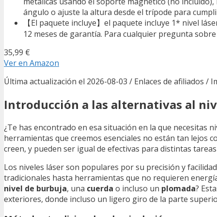
metálicas usando el soporte magnético (no incluido), l
ángulo o ajuste la altura desde el trípode para cumpli
【El paquete incluye】el paquete incluye 1* nivel láser 
12 meses de garantía. Para cualquier pregunta sobre
35,99 €
Ver en Amazon
Última actualización el 2026-08-03 / Enlaces de afiliados / 
Introducción a las alternativas al niv
¿Te has encontrado en esa situación en la que necesitas niv
herramientas que creemos esenciales no están tan lejos co
creen, y pueden ser igual de efectivas para distintas tareas
Los niveles láser son populares por su precisión y facilid
tradicionales hasta herramientas que no requieren energía
nivel de burbuja
, una
cuerda
o incluso un
plomada
? Est
exteriores, donde incluso un ligero giro de la parte superio