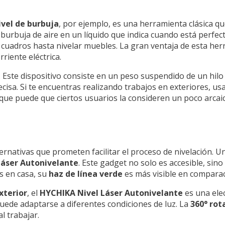
ivel de burbuja
, por ejemplo, es una herramienta clásica qu
 burbuja de aire en un líquido que indica cuando está perfe
r cuadros hasta nivelar muebles. La gran ventaja de esta he
riente eléctrica.
. Este dispositivo consiste en un peso suspendido de un hilo 
recisa. Si te encuentras realizando trabajos en exteriores, 
que puede que ciertos usuarios la consideren un poco arcaic
ernativas que prometen facilitar el proceso de nivelación. 
Láser Autonivelante
. Este gadget no solo es accesible, sin
os en casa, su
haz de línea verde
es más visible en comparac
exterior
, el
HYCHIKA Nivel Láser Autonivelante
es una elec
e puede adaptarse a diferentes condiciones de luz. La
360° rot
l trabajar.