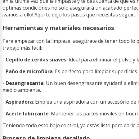
en la última vez que la limpiaste y te das cuenta de que 
óptimas condiciones no solo asegurará un acabado perfecto
¡vamos a ello! Aquí te dejo los pasos que necesitas seguir.
Herramientas y materiales necesarios
Para empezar con la limpieza, asegúrate de tener todo lo q
trabajo más fácil:
-
Cepillo de cerdas suaves
: Ideal para eliminar el polvo y
-
Paño de microfibra
: Es perfecto para limpiar superficies 
-
Desengrasante
: Un buen desengrasante ayudará a elimi
medio ambiente.
-
Aspiradora
: Emplea una aspiradora con un accesório de m
-
Aceite lubricante
: Mantener las partes móviles en buen
Teniendo todo esto bajo control, ya estás listo para darle 
Proceso de limpieza detallado