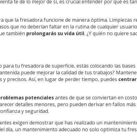
enta te dé lo mejor de sí, es crucial entender por qué es ta
a que la fresadora funcione de manera óptima. Limpiezas re
s que no deberían faltar en la rutina de cualquier usuario.
que también
prolongarás su vida útil
. ¿Y quién no quiere s
para tu fresadora de superficie, estás colocando las bases
ntenida puede mejorar la calidad de tus trabajos? Mantener l
 y precisos. Así, en lugar de perder tiempo, puedes
centrar
 problemas potenciales
antes de que se conviertan en costo
recer detalles menores, pero pueden derivar en fallos más 
confianza y seguridad.
ricantes exigen demostrar que has realizado un mantenimien
al del día, un mantenimiento adecuado no solo optimiza tu fr