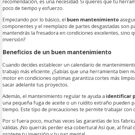
recomendación, es una necesidad. Si quieres que tu herrami
poco de tiempo y esfuerzo.
Empezando por lo básico, el
buen mantenimiento
asegur
componentes y el reemplazo de partes desgastadas son paso
mantendrás la fresadora en condiciones excelentes, sino 
inversión?
Beneficios de un buen mantenimiento
Cuando decides establecer un calendario de mantenimiento 
trabajo más eficiente. ¿Sabías que una herramienta bien ma
motor en condiciones optimas garantiza cortes más limpios
sacar adelante tus proyectos.
Además, el mantenimiento regular te ayuda a
identificar
una pequeña fuga de aceite o un ruidito extraño pueden pa
tiempo. Este tipo de precauciones te permite trabajar con 
Por si fuera poco, muchas veces las garantías de los fab
válidas. ¡No querrás perder esa cobertura! Así que, al fin
protege tu inversión y tu paz mental.