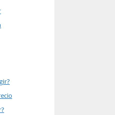
r
a
gir?
recio
r?