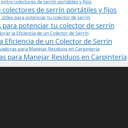
 colectores de serrín portátiles y fijos
s para potenciar tu colector de serrín
 Eficiencia de un Colector de Serrín
s para Manejar Residuos en Carpintería