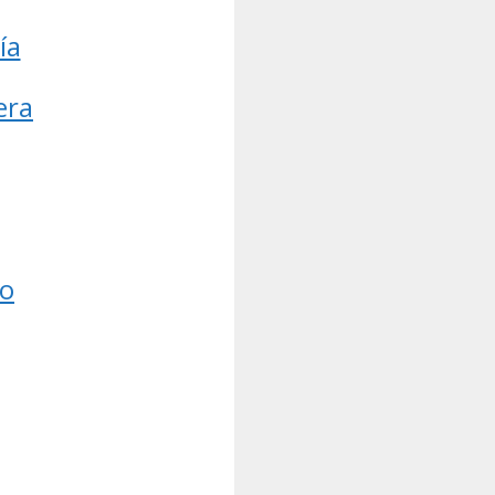
ía
era
io