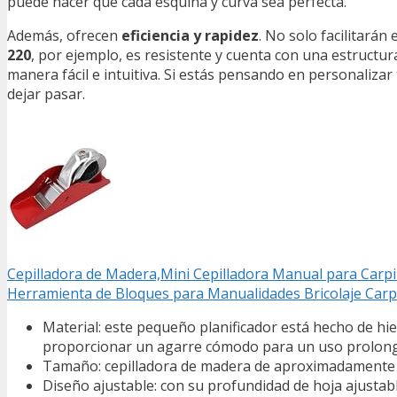
puede hacer que cada esquina y curva sea perfecta.
Además, ofrecen
eficiencia y rapidez
. No solo facilitarán
220
, por ejemplo, es resistente y cuenta con una estructu
manera fácil e intuitiva. Si estás pensando en personaliza
dejar pasar.
Cepilladora de Madera,Mini Cepilladora Manual para Carpi
Herramienta de Bloques para Manualidades Bricolaje Carp
Material: este pequeño planificador está hecho de hie
proporcionar un agarre cómodo para un uso prolon
Tamaño: cepilladora de madera de aproximadamente 13
Diseño ajustable: con su profundidad de hoja ajustabl