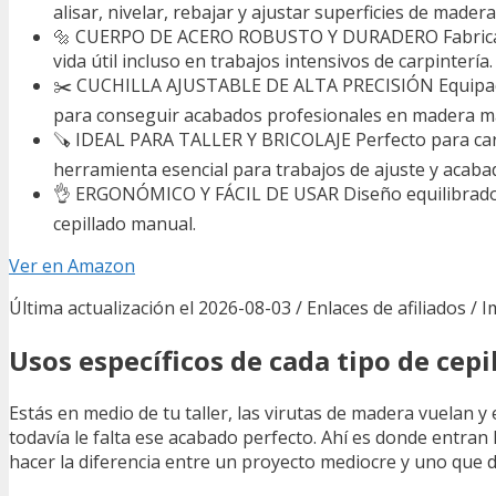
alisar, nivelar, rebajar y ajustar superficies de made
🔩 CUERPO DE ACERO ROBUSTO Y DURADERO Fabricado co
vida útil incluso en trabajos intensivos de carpintería.
✂️ CUCHILLA AJUSTABLE DE ALTA PRECISIÓN Equipada co
para conseguir acabados profesionales en madera mac
🪚 IDEAL PARA TALLER Y BRICOLAJE Perfecto para carp
herramienta esencial para trabajos de ajuste y acaba
👌 ERGONÓMICO Y FÁCIL DE USAR Diseño equilibrado c
cepillado manual.
Ver en Amazon
Última actualización el 2026-08-03 / Enlaces de afiliados / 
Usos específicos de cada tipo de cepi
Estás en medio de tu taller, las virutas de madera vuelan y e
todavía le falta ese acabado perfecto. Ahí es donde entran
hacer la diferencia entre un proyecto mediocre y uno que d