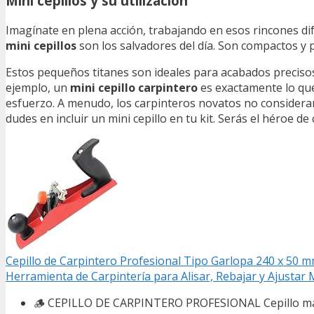
Mini cepillos y su utilización
Imagínate en plena acción, trabajando en esos rincones di
mini cepillos
son los salvadores del día. Son compactos y 
Estos pequeños titanes son ideales para acabados precisos
ejemplo, un
mini cepillo carpintero
es exactamente lo que 
esfuerzo. A menudo, los carpinteros novatos no consideran 
dudes en incluir un mini cepillo en tu kit. Serás el héroe 
Cepillo de Carpintero Profesional Tipo Garlopa 240 x 50 m
Herramienta de Carpintería para Alisar, Rebajar y Ajustar
🪵 CEPILLO DE CARPINTERO PROFESIONAL Cepillo manua