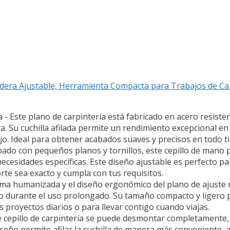
dera Ajustable, Herramienta Compacta para Trabajos de Carp
 - Este plano de carpintería está fabricado en acero resisten
a. Su cuchilla afilada permite un rendimiento excepcional en 
ajo. Ideal para obtener acabados suaves y precisos en todo 
ado con pequeños planos y tornillos, este cepillo de mano p
necesidades específicas. Este diseño ajustable es perfecto p
te sea exacto y cumpla con tus requisitos.
 humanizada y el diseño ergonómico del plano de ajuste m
o durante el uso prolongado. Su tamaño compacto y ligero per
s proyectos diarios o para llevar contigo cuando viajas.
cepillo de carpintería se puede desmontar completamente, lo
iseño permite afilar la cuchilla de manera más convenient